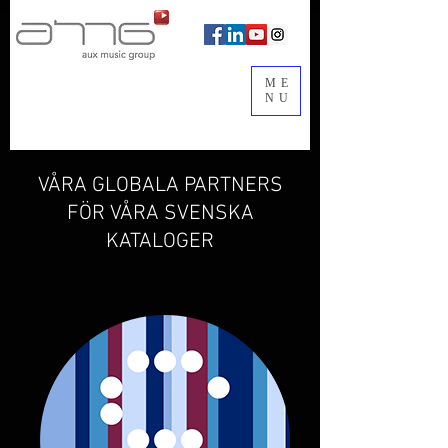
ME
NU
VÅRA GLOBALA PARTNERS
FÖR VÅRA SVENSKA
KATALOGER